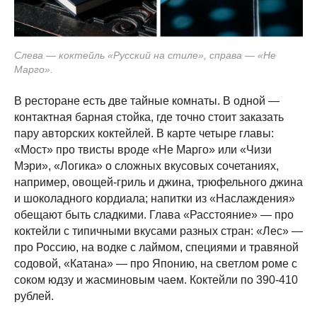
Слева — коктейль «Русский на стиле», справа — «Не
Марго».
В ресторане есть две тайные комнаты. В одной —
контактная барная стойка, где точно стоит заказать
пару авторских коктейлей. В карте четыре главы:
«Мост» про твисты вроде «Не Марго» или «Чизи
Мэри», «Логика» о сложных вкусовых сочетаниях,
например, овощей-гриль и джина, трюфельного джина
и шоколадного кордиала; напитки из «Наслаждения»
обещают быть сладкими. Глава «Расстояние» — про
коктейли с типичными вкусами разных стран: «Лес» —
про Россию, на водке с лаймом, специями и травяной
содовой, «Катана» — про Японию, на светлом роме с
соком юдзу и жасминовым чаем. Коктейли по 390-410
рублей.