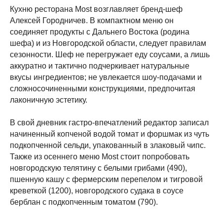
Кухню ресторана Most возглавляет бренд-шеф
Алексей Городничев. В компактном меню он
соединяет продукты с Дальнего Востока (родина
шефа) и из Новгородской области, следует правилам
сезонности. Шеф не перегружает еду соусами, а лишь
аккуратно и тактично подчеркивает натуральные
вкусы ингредиентов; не увлекается шоу-подачами и
сложносочиненными конструкциями, предпочитая
лаконичную эстетику.
В свой дневник гастро-впечатлений редактор записал
начиненный копченой водой томат и форшмак из чуть
подкопченной сельди, упакованный в злаковый чипс.
Также из осеннего меню Most стоит попробовать
новгородскую телятину с белыми грибами (490),
пшенную кашу с фермерским перепелом и тигровой
креветкой (1200), новгородского судака в соусе
берблан с подкопченным томатом (790).