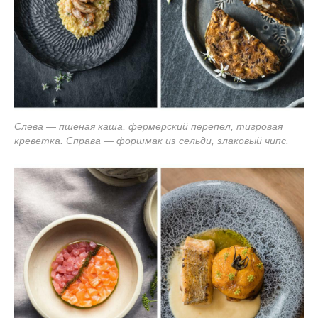
Слева — пшеная каша, фермерский перепел, тигровая
креветка. Справа — форшмак из сельди, злаковый чипс.